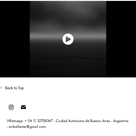
↑
Back to Top
Whatsapp: + 54 11 32708347 - Ciudad Autónoma de Buenos Aires - Argentina
- ariballester@gmail.com