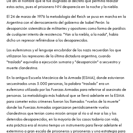
De ahí el nombre que le fue asignado al decreto que permitía realizar
estos actos, pues el prisionero NN desparecía en la noche y la niebla.
El 24 de marzo de 1976 la metodología del Reich se puso en marcha en la
Argentina con el derrocamiento del gobierno de Isabel Perón: la
desaparición sistemática de militantes y opositores como forma de parálisis
de cualquier intento de resistencia. "Van a la niebla, a la nada", había
dicho un represor refiriéndose a los desaparecidos.
Los eufemismos y el lenguaje encubridor de los nazis recuerdan los que
utilizaron los represores de la última dictadura argentina, cuando
"traslado" equivalía a ejecución sumaria y "desaparición" a secuestro y
muerte clandestina.
En la antigua Escuela Mecánica de la Armada (ESMA), donde estuvieron
secuestrados unas 5.000 personas, la palabra “traslado” era un
eufemismo utilizado por las Fuerzas Armadas para referirse al asesinato de
personas. La metodología más habitual que se llevó adelante en la ESMA
para cometer estos crímenes fueron los llamados “vuelos de la muerte”
donde las Fuerzas Armadas organizaron periódicamente vuelos
clandestinos que tenían como misión arrojar al río o al mar a las y los
detenidos-desaparecidos, en la mayoría de los casos todavía con vida,
esta práctica era al mismo tiempo un instrumento para llevar adelante el
exterminio a gran escala de prisioneros y prisioneras y una estrategia para