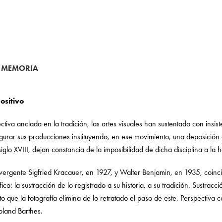
A MEMORIA
ositivo
iva anclada en la tradición, las artes visuales han sustentado con insis
igurar sus producciones instituyendo, en ese movimiento, una deposición 
siglo XVIII, dejan constancia de la imposibilidad de dicha disciplina a la
vergente Sigfried Kracauer, en 1927, y Walter Benjamin, en 1935, coinc
áfico: la sustracción de lo registrado a su historia, a su tradición. Sustr
to que la fotografía elimina de lo retratado el paso de este. Perspectiva 
oland Barthes.