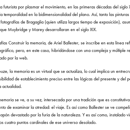
ia futurista por plasmar el movimiento, en las primeras décadas del sigl
a temporalidad en la bidimensionalidad del plano. Así, tanto las pintura
 fotografías de Bragaglia (quien utiliza largos tiempo de exposición), a
 que Muybridge y Marey desarrollaran en el siglo XIX.
afías Construir la memoria, de Ariel Ballester, se inscribe en esta línea 
gráfico, pero, en este caso, hibridándose con una compleja y múltiple re
ado por la web.
e, la memoria es un virtual que se actualiza, lo cual implica un entrecr
ibilidad de establecimiento preciso entre las lógicas del presente y del
a actualidad.
memoria se ve, a su vez, intersecada por una tradición que es constitutiva
tento de examinar la otredad: el viaje. Es así como Ballester se ve compeli
l Japón devastado por la furia de la naturaleza. Y es así como, instalado 
los cuatro puntos cardinales de ese universo desolado.