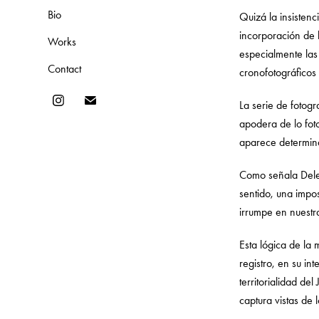
Bio
Quizá la insistenc
incorporación de l
Works
especialmente las
Contact
cronofotográficos
La serie de fotogr
apodera de lo foto
aparece determin
Como señala Deleuz
sentido, una impos
irrumpe en nuestr
Esta lógica de la 
registro, en su in
territorialidad de
captura vistas de 