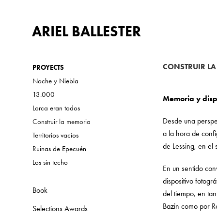
ARIEL BALLESTER
CONSTRUIR L
PROYECTS
Noche y Niebla
13.000
Memoria y disp
Lorca eran todos
Desde una perspect
Construir la memoria
a la hora de conf
Territorios vacíos
de Lessing, en el 
Ruinas de Epecuén
Los sin techo
En un sentido con
dispositivo fotogr
Book
del tiempo, en tan
Bazin como por R
Selections Awards